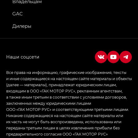
GS4 — Джи Эс 4 (GS4) в комплектациях Джи Би
Владельцам
Передний привод — GB 2WD, Джи Би Полный
привод — GB AWD, Джи Эль Полный привод —
GAC
GL AWD
Дилеры
M8 — Эм 8 (M8) в комплектациях Джи Эль — GL,
Джи Ти — GT, Джи Икс — GX,
Джи Икс ПРЕМИУМ — GX PREMIUM, ЛАУНЖ —
LOUNGE
Empow — Эмпау (Empow) в комплектации
Джи Эс — GS, Джи Эль с элементы экстерьера
Все права на информацию, графические изображения, тексты
в спортивном стиле — GL
(S-Style)
и иные содержащиеся на настоящем сайте материалы и объекты
(далее — материалы), принадлежат юридическим лицам,
входящим в ООО «ГАК МОТОР РУС», рекламным агентствам,
а также иным третьим в соответствии с условиями договоров,
заключенных между юридическими лицами
ООО «ГАК МОТОР РУС» и соответствующими третьими лицами.
Никакие содержащиеся на настоящем сайте материалы или
их часть не могут быть воспроизведены, использованы или
переданы третьим лицам в целях извлечения прибыли без
предварительного согласия ООО «ГАК МОТОР РУС»