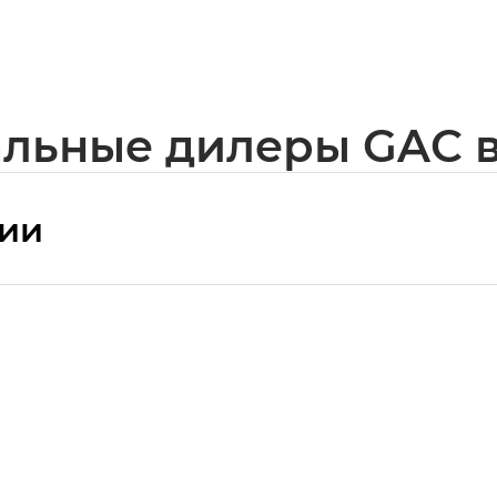
льные дилеры GAC в
сии
ПРЕМИУМ — SX PREMIUM
РЕМИУМ — SX PREMIUM, Эс Тэ — ST
T) в комплектации Экс ПРЕМИУМ — EX PREMIUM
— EX, Экс ПРЕМИУМ — EX Premium