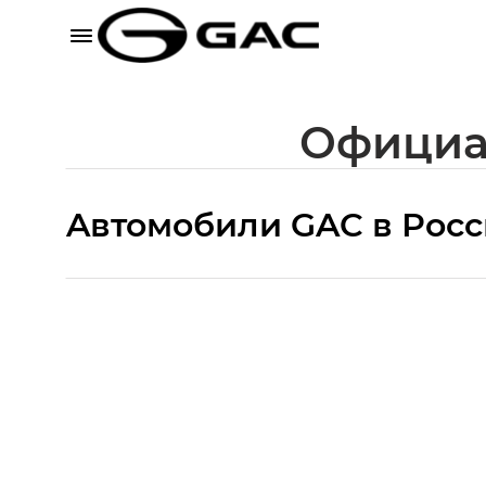
Официа
Aвтомобили GAC в Рос
S9 — Эс 9 (S9) в комплектации Эс Икс 
S7 — Эс 7 (S7) в комплектациях Эс Икс П
HYPTEC HT — Хайптек Эйч Ти (HYPTEC H
AION V — Айон Ви в комплектациях Экс 