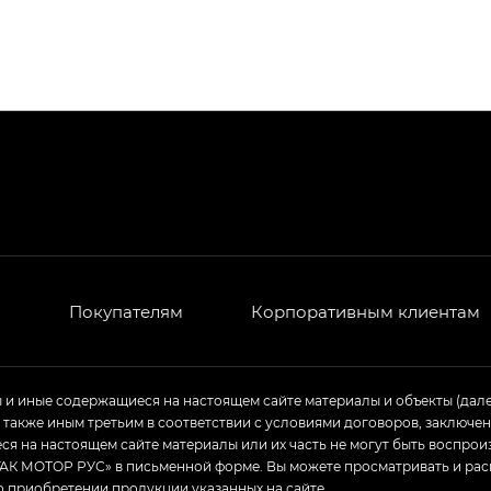
Джи Эс 8 ТРЭВЕЛЛЕР — GS8 TRAVELLER, Джи Икс ПРЕ
 Джи Би Передний привод — GB 2WD, Джи Би Полный
ь — GL, Джи Ти — GT, Джи Икс — GX, Джи Икс ПРЕМ
Джи Эс — GS, Джи Эль с элементы экстерьера в спо
и
Покупателям
Корпоративным клиентам
ы и иные содержащиеся на настоящем сайте материалы и объекты (дал
а также иным третьим в соответствии с условиями договоров, заклю
я на настоящем сайте материалы или их часть не могут быть воспрои
АК МОТОР РУС» в письменной форме. Вы можете просматривать и рас
о приобретении продукции указанных на сайте.