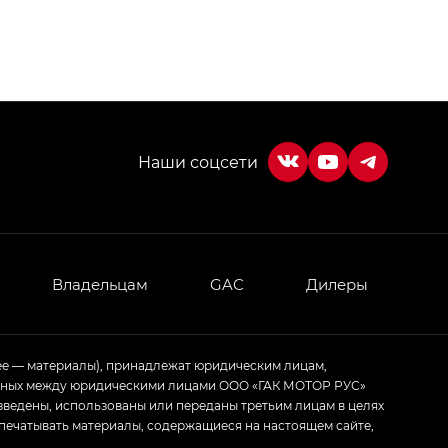
МИУМ — GX PREMIUM, Джи Эти — GT, Джи Эль —
 привод — GB AWD, Джи Эль Полный привод —
ИУМ — GX PREMIUM, ЛАУНЖ — LOUNGE
ртивном стиле — GL
(S-Style)
Владельцам
GAC
Дилеры
ее — материалы), принадлежат юридическим лицам,
ченных между юридическими лицами ООО «ГАК МОТОР РУС»
зведены, использованы или переданы третьим лицам в целях
печатывать материалы, содержащиеся на настоящем сайте,