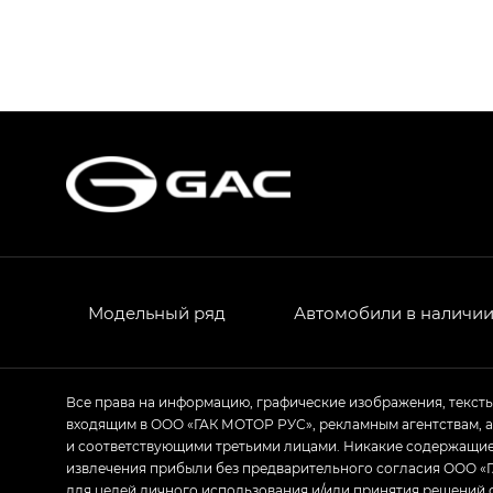
GS8 — Джи Эс 8 (GS8) в комплектациях 
GL
GS4 — Джи Эс 4 (GS4) в комплектациях
GL AWD
M8 — Эм 8 (M8) в комплектациях Джи Эл
Empow — Эмпау (Empow) в комплектации 
Модельный ряд
Автомобили в наличи
Все права на информацию, графические изображения, текст
входящим в ООО «ГАК МОТОР РУС», рекламным агентствам, 
и соответствующими третьими лицами. Никакие содержащиес
извлечения прибыли без предварительного согласия ООО «Г
для целей личного использования и/или принятия решений 