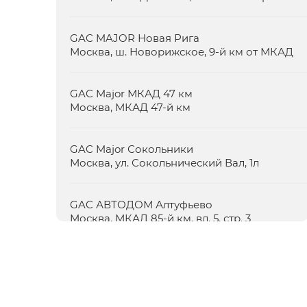
GAC MAJOR Новая Рига
Москва,
ш. Новорижское, 9-й км от МКАД
GAC Major МКАД 47 км
Москва,
МКАД 47-й км
GAC Major Сокольники
Москва,
ул. Сокольнический Вал, 1л
GAC АВТОДОМ Алтуфьево
Москва,
МКАД 85-й км, вл. 5, стр. 3
GAC АВТОДОМ Запад
Москва,
Одинцовский р-н, рп. Заречье,
ул. Луговая, 1 (МКАД 51-й км, внешняя
сторона)