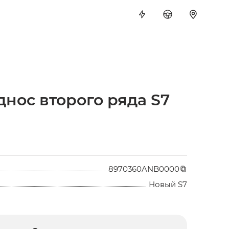
днос второго ряда S7
8970360ANB0000
Новый S7