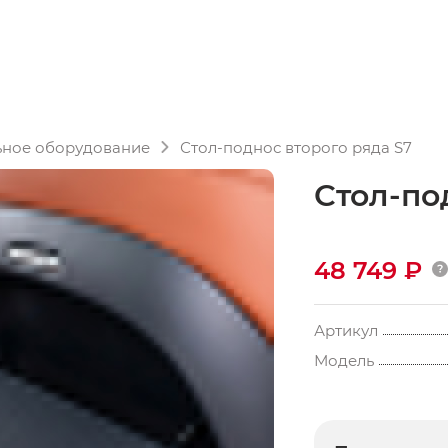
ьное оборудование
Стол-поднос второго ряда S7
Стол-по
48 749 ₽
Артикул
Модель