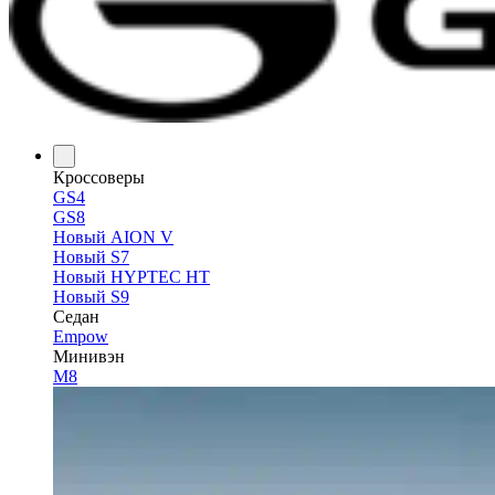
Кроссоверы
GS4
GS8
Новый AION V
Новый S7
Новый HYPTEC HT
Новый S9
Седан
Empow
Минивэн
M8