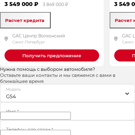
3 549 000 ₽
3 549 
3 849 000 ₽
Расчет кредита
Расчет 
GAC Центр Волхонский
GAC 
Санкт-Петербург
Санкт
Получить предложение
П
Нужна помощь с выбором автомобиля?
Оставьте ваши контакты и мы свяжемся с вами в
ближайшее время
Модель
GS4
Имя
*
Телефон для связи
*