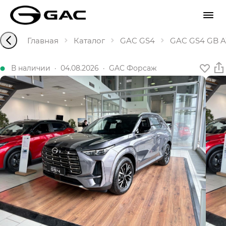
Главная
Каталог
GAC GS4
GAC GS4 GB AW
В наличии
·
04.08.2026
·
GAC Форсаж