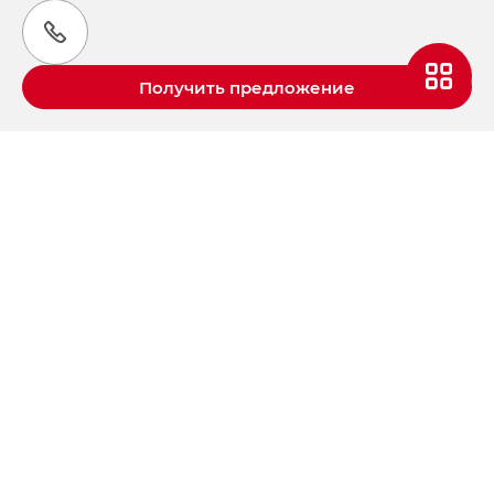
Получить предложение
Aвтомобили GAC в России
S9 — Эс 9 (S9) в комплектации
Эс Икс ПРЕМИУМ — SX PREMIUM
S7 — Эс 7 (S7) в комплектациях
Эс Икс ПРЕМИУМ — SX PREMIUM, Эс Тэ — ST
HYPTEC HT — Хайптек Эйч Ти (HYPTEC HT)
в комплектации Экс ПРЕМИУМ — EX PREMIUM