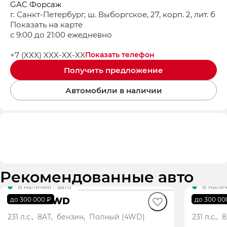
GAC Форсаж
г. Санкт-Петербург, ш. Выборгское, 27, корп. 2, лит. б
Показать на карте
с 9:00 до 21:00 ежедневно
+7 (XXX) XXX-XX-XX
Показать телефон
Получить предложение
Автомобили в наличии
Рекомендованные авто
В наличии
·
авто
В нали
GS4 GL AWD
GS4 G
до 300 000 ₽
до 300 00
231 л.с., 8AT, бензин, Полный (4WD)
231 л.с.