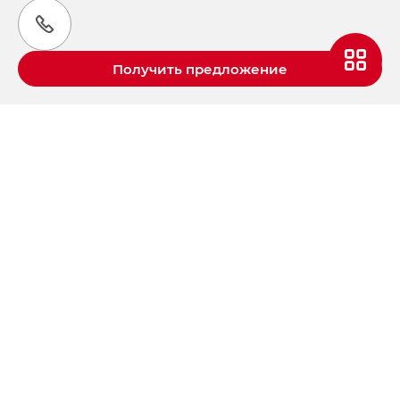
Получить предложение
Aвтомобили GAC в России
S9 — Эс 9 (S9) в комплектации
Эс Икс ПРЕМИУМ — SX PREMIUM
S7 — Эс 7 (S7) в комплектациях
Эс Икс ПРЕМИУМ — SX PREMIUM, Эс Тэ — ST
HYPTEC HT — Хайптек Эйч Ти (HYPTEC HT)
в комплектации Экс ПРЕМИУМ — EX PREMIUM