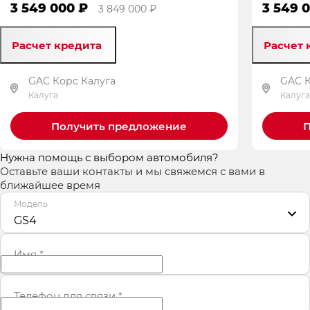
3 549 000 ₽
3 549 
3 849 000 ₽
Расчет кредита
Расчет 
GAC Корс Калуга
GAC К
Калуга
Калуга
Получить предложение
П
Нужна помощь с выбором автомобиля?
Оставьте ваши контакты и мы свяжемся с вами в
ближайшее время
Модель
GS4
Имя
*
Телефон для связи
*