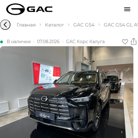
Главная
Каталог
GAC GS4
GAC GS4 GL AW
В наличии
·
07.08.2026
·
GAC Корс Калуга