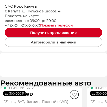
GAC Корс Калуга
г. Калуга, ш. Тульское шоссе, 4
Показать на карте
ежедневно с 09:00 до 20:00
+7 (XXX) XXX-XX-XX
Показать телефон
Получить предложение
Автомобили в наличии
Рекомендованные авто
В наличии
·
авто
В нали
GS4 GL AWD
GS4 G
до 300 000 ₽
до 300 00
231 л.с., 8AT, бензин, Полный (4WD)
231 л.с.