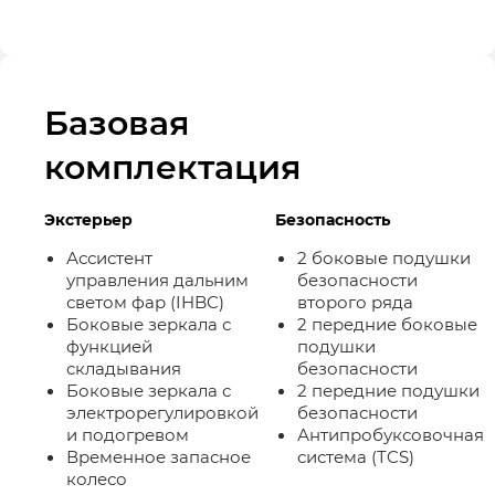
Базовая
комплектация
Экстерьер
Безопасность
Ассистент
2 боковые подушки
управления дальним
безопасности
светом фар (IHBC)
второго ряда
Боковые зеркала с
2 передние боковые
функцией
подушки
складывания
безопасности
Боковые зеркала с
2 передние подушки
электрорегулировкой
безопасности
и подогревом
Антипробуксовочная
Временное запасное
система (TCS)
колесо