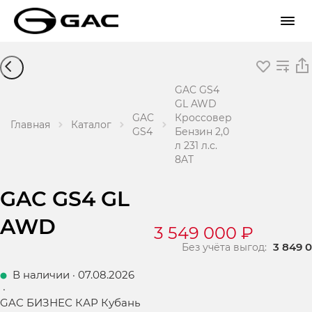
GAC GS4
GL AWD
GAC
Кроссовер
Главная
Каталог
GS4
Бензин 2,0
л 231 л.с.
8AT
GAC GS4 GL
AWD
3 549 000 ₽
3 849 
Без учёта выгод:
В наличии
·
07.08.2026
·
GAC БИЗНЕС КАР Кубань