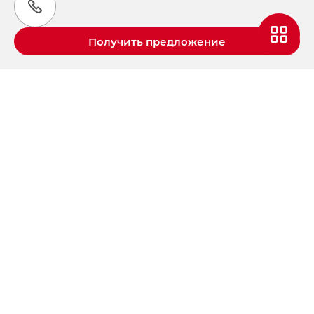
Получить предложение
Aвтомобили GAC в России
S9 — Эс 9 (S9) в комплектации
Эс Икс ПРЕМИУМ — SX PREMIUM
S7 — Эс 7 (S7) в комплектациях
Эс Икс ПРЕМИУМ — SX PREMIUM, Эс Тэ — ST
HYPTEC HT — Хайптек Эйч Ти (HYPTEC HT)
в комплектации Экс ПРЕМИУМ — EX PREMIUM