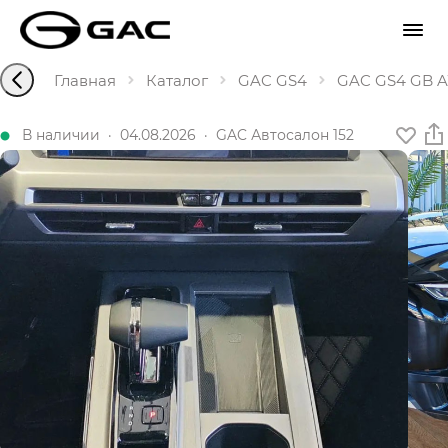
Главная
Каталог
GAC GS4
GAC GS4 GB AW
В наличии
·
04.08.2026
·
GAC Автосалон 152