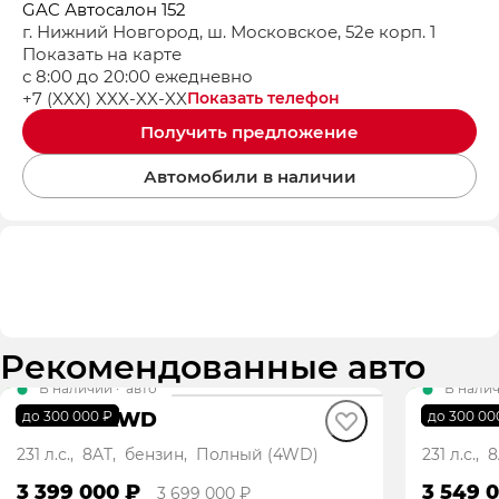
GAC Автосалон 152
г. Нижний Новгород, ш. Московское, 52е корп. 1
Показать на карте
с 8:00 до 20:00 ежедневно
+7 (XXX) XXX-XX-XX
Показать телефон
Получить предложение
Автомобили в наличии
Рекомендованные авто
В наличии
·
авто
В нали
GS4 GB AWD
GS4 G
до 300 000 ₽
до 300 00
231 л.с., 8AT, бензин, Полный (4WD)
231 л.с.
3 399 000 ₽
3 549 
3 699 000 ₽