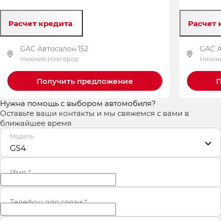
Расчет кредита
Расчет 
GAC Автосалон 152
GAC А
Нижний Новгород
Нижни
Получить предложение
П
Нужна помощь с выбором автомобиля?
Оставьте ваши контакты и мы свяжемся с вами в
ближайшее время
Модель
GS4
Имя
*
Телефон для связи
*