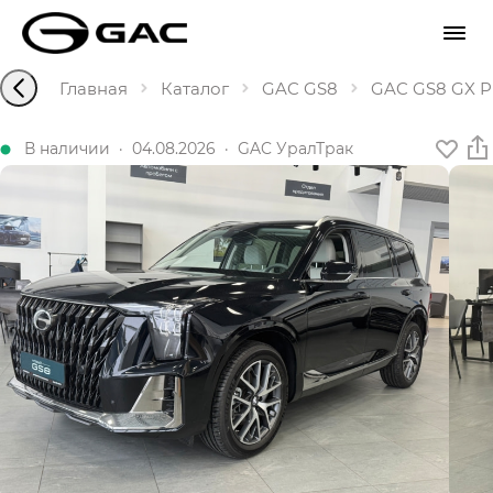
Главная
Каталог
GAC GS8
GAC GS8 GX Pr
В наличии
·
04.08.2026
·
GAC УралТрак