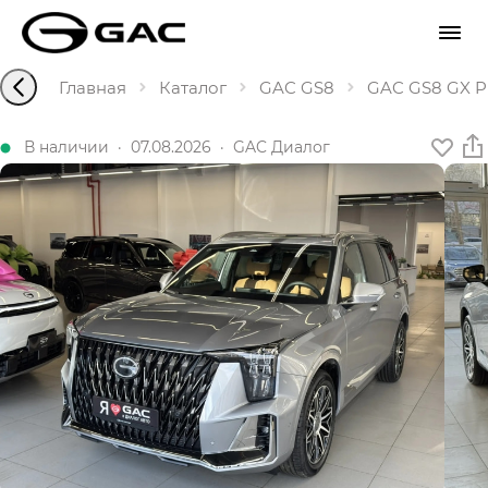
Главная
Каталог
GAC GS8
GAC GS8 GX Pr
В наличии
·
07.08.2026
·
GAC Диалог