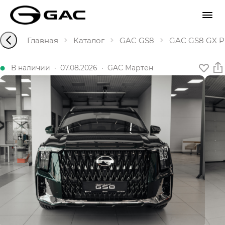
Главная
Каталог
GAC GS8
GAC GS8 GX Pr
В наличии
·
07.08.2026
·
GAC Мартен