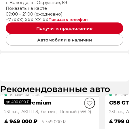
г. Вологда, ш. Окружное, 69
Показать на карте
09:00 – 21:00 (ежедневно)
+7 (XXX) XXX-XX-XX
Показать телефон
Получить предложение
Автомобили в наличии
Рекомендованные авто
В наличии
·
авто
В нали
GS8 GX Premium
GS8 GT
до 400 000 ₽
231 л.с., АКПП-8, бензин, Полный (4WD)
231 л.с.
4 949 000 ₽
4 799 
5 349 000 ₽