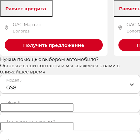
Расчет кредита
Расчет 
GAC Мартен
GAC 
Вологда
Волог
Получить предложение
П
Нужна помощь с выбором автомобиля?
Оставьте ваши контакты и мы свяжемся с вами в
ближайшее время
Модель
GS8
Имя
*
Телефон для связи
*