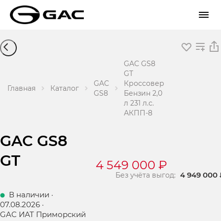
GAC GS8
GT
GAC
Кроссовер
Главная
Каталог
GS8
Бензин 2,0
л 231 л.с.
АКПП-8
GAC GS8
GT
4 549 000 ₽
4 949 000 
Без учёта выгод:
В наличии
·
07.08.2026
·
GAC ИАТ Приморский