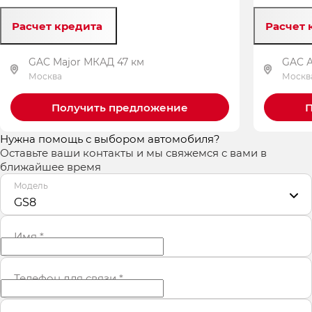
Расчет кредита
Расчет 
GAC Major МКАД 47 км
GAC 
Москва
Москв
Получить предложение
П
Нужна помощь с выбором автомобиля?
Оставьте ваши контакты и мы свяжемся с вами в
ближайшее время
Модель
GS8
Имя
*
Телефон для связи
*