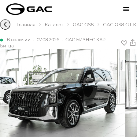
Главная
Каталог
GAC GS8
GAC GS8 GT Кр
В наличии
·
07.08.2026
·
GAC БИЗНЕС КАР
Битца