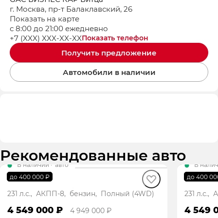
г. Москва, пр-т Балаклавский, 26
Показать на карте
с 8:00 до 21:00 ежедневно
+7 (XXX) XXX-XX-XX
Показать телефон
Получить предложение
Автомобили в наличии
Рекомендованные авто
В наличии
·
авто
В нали
GS8 GT
GS8 GT
до 400 000 ₽
до 400 00
231 л.с., АКПП-8, бензин, Полный (4WD)
231 л.с.
4 549 000 ₽
4 549 
4 949 000 ₽