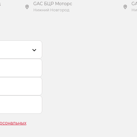
д
GAC БЦР Моторс
G
Нижний Новгород
Ни
Получить предложение
ерсональных