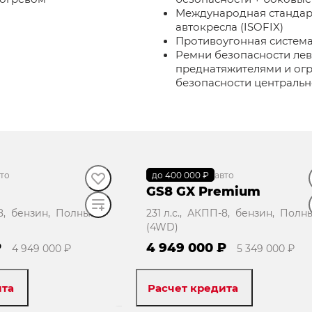
Международная стандар
автокресла (ISOFIX)
Противоугонная систем
Ремни безопасности лев
преднатяжителями и огр
безопасности центральн
то
до 400 000 ₽
В наличии
·
авто
GS8 GX Premium
-8, бензин, Полный
231 л.с., АКПП-8, бензин, Полн
(4WD)
₽
4 949 000 ₽
4 949 000 ₽
5 349 000 ₽
ита
Расчет кредита