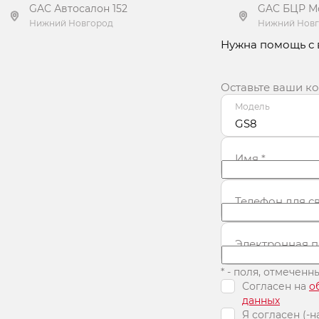
GAC Автосалон 152
GAC БЦР М
Нижний Новгород
Нижний Нов
Нужна помощь с
Получить предложение
Получит
Оставьте ваши к
Модель
GS8
Имя
*
Телефон для с
Электронная п
* - поля, отмечен
Согласен на
о
данных
Я согласен (-н