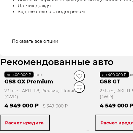
Датчик дождя
Заднее стекло с подогревом
Показать все опции
Рекомендованные авто
до 400 000 ₽
В наличии
·
авто
до 400 000 ₽
В наличии
·
ав
GS8 GX Premium
GS8 GT
231 л.с., АКПП-8, бензин, Полный
231 л.с., АКПП
(4WD)
(4WD)
4 949 000 ₽
4 549 000 
5 349 000 ₽
Расчет кредита
Расчет кред