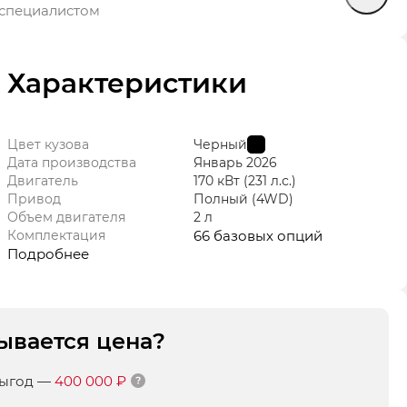
специалистом
Характеристики
Цвет кузова
Черный
Дата производства
Январь
2026
Двигатель
170 кВт
(231 л.с.
)
Привод
Полный (4WD)
Объем двигателя
2 л
Комплектация
66 базовых опций
Подробнее
ывается цена?
выгод
—
400 000 ₽