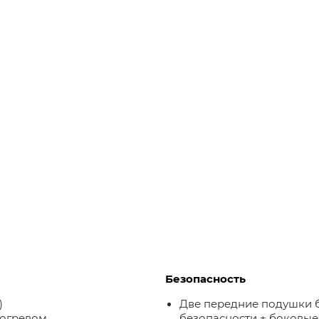
Безопасность
)
Две передние подушки 
догревом
безопасности + боковые