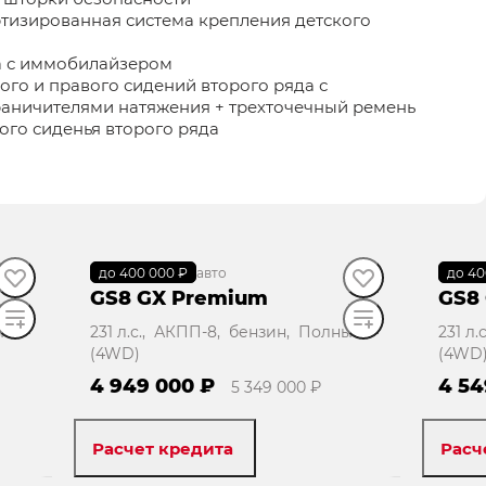
тизированная система крепления детского
а с иммобилайзером
ого и правого сидений второго ряда с
аничителями натяжения + трехточечный ремень
ого сиденья второго ряда
до 400 000 ₽
В наличии
·
авто
до 40
В н
GS8 GX Premium
GS8
ый
231 л.с., АКПП-8, бензин, Полный
231 л
(4WD)
(4WD
4 949 000 ₽
4 54
5 349 000 ₽
Расчет кредита
Расч