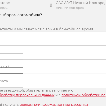
оторс
GAC АГАТ Нижний Новгоро
город
Нижний Новгород
 выбором автомобиля?
ь предложение
Получить предложение
онтакты и мы свяжемся с вами в ближайшее время
вязи
*
очта
ные звездочкой, обязательны к заполнению
бработку персональных данных
и c
политикой обработки п
а) получать
рекламно-информационные рассылки