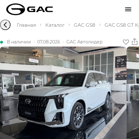
Главная
Каталог
GAC GS8
GAC GS8 GT Кр
В наличии
·
07.08.2026
·
GAC Автолидер