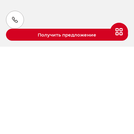
Получить предложение
Aвтомобили GAC в России
S9 — Эс 9 (S9) в комплектации
Эс Икс ПРЕМИУМ — SX PREMIUM
S7 — Эс 7 (S7) в комплектациях
Эс Икс ПРЕМИУМ — SX PREMIUM, Эс Тэ — ST
HYPTEC HT — Хайптек Эйч Ти (HYPTEC HT)