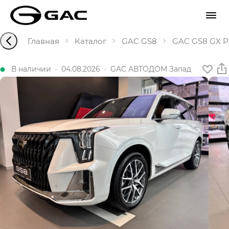
Главная
Каталог
GAC GS8
GAC GS8 GX Pr
В наличии
·
04.08.2026
·
GAC АВТОДОМ Запад