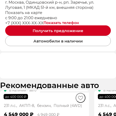
г. Москва, Одинцовский р-н, рп. Заречье, ул.
Луговая, 1 (МКАД 51-й км, внешняя сторона)
Показать на карте
с 9:00 до 21:00 ежедневно
+7 (XXX) XXX-XX-XX
Показать телефон
Получить предложение
Автомобили в наличии
Рекомендованные авто
В наличии
·
авто
В нали
GS8 GT
GS8 GT
до 400 000 ₽
до 400 00
231 л.с., АКПП-8, бензин, Полный (4WD)
231 л.с.
4 549 000 ₽
4 549 
4 949 000 ₽