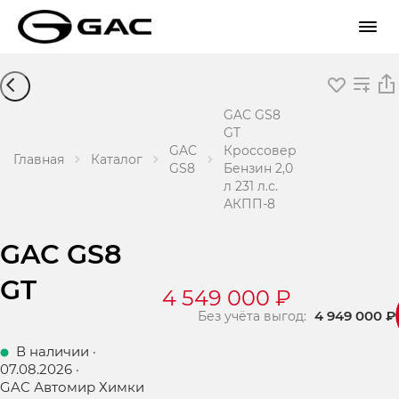
GAC GS8
GT
GAC
Кроссовер
Главная
Каталог
GS8
Бензин 2,0
л 231 л.с.
АКПП-8
GAC GS8
GT
4 549 000 ₽
4 949 000 ₽
Без учёта выгод:
В наличии
·
07.08.2026
·
GAC Автомир Химки