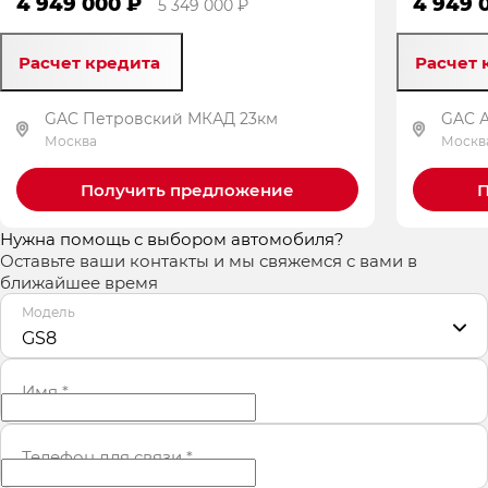
4 949 000 ₽
4 949 
5 349 000 ₽
Расчет кредита
Расчет 
GAC Петровский МКАД 23км
GAC 
Москва
Москв
Получить предложение
П
Нужна помощь с выбором автомобиля?
Оставьте ваши контакты и мы свяжемся с вами в
ближайшее время
Модель
GS8
Имя
*
Телефон для связи
*