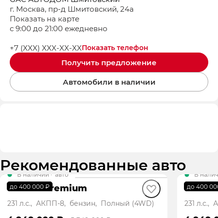
г. Москва, пр-д Шмитовский, 24а
Показать на карте
с 9:00 до 21:00 ежедневно
+7 (XXX) XXX-XX-XX
Показать телефон
Получить предложение
Автомобили в наличии
Рекомендованные авто
В наличии
·
авто
В нали
GS8 GX Premium
GS8 G
до 400 000 ₽
до 400 00
231 л.с., АКПП-8, бензин, Полный (4WD)
231 л.с.