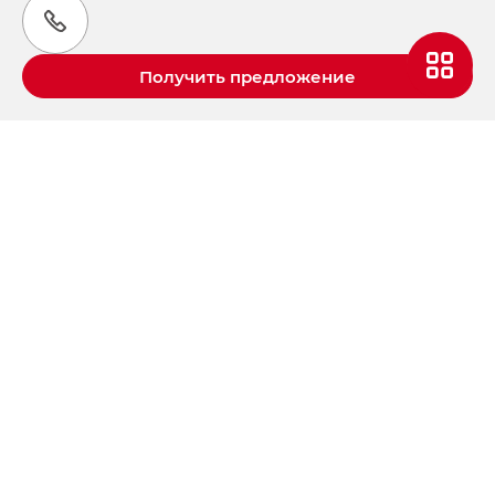
Получить предложение
Aвтомобили GAC в России
S9 — Эс 9 (S9) в комплектации
Эс Икс ПРЕМИУМ — SX PREMIUM
S7 — Эс 7 (S7) в комплектациях
Эс Икс ПРЕМИУМ — SX PREMIUM, Эс Тэ — ST
HYPTEC HT — Хайптек Эйч Ти (HYPTEC HT)
в комплектации Экс ПРЕМИУМ — EX PREMIUM