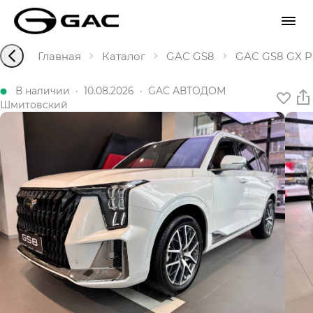
Главная
Каталог
GAC GS8
GAC GS8 GX Pr
В наличии
·
10.08.2026
·
GAC АВТОДОМ
Шмитовский