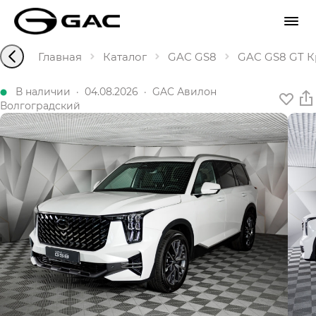
Главная
Каталог
GAC GS8
GAC GS8 GT Кр
В наличии
·
04.08.2026
·
GAC Авилон
Волгоградский