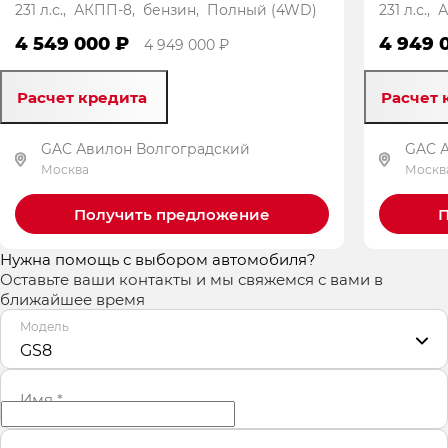
231 л.с., АКПП-8, бензин, Полный (4WD)
231 л.с.
4 549 000 ₽
4 949 
4 949 000 ₽
Расчет кредита
Расчет 
GAC Авилон Волгоградский
GAC 
Москва
Москв
Получить предложение
П
Нужна помощь с выбором автомобиля?
Оставьте ваши контакты и мы свяжемся с вами в
ближайшее время
Модель
GS8
Имя
*