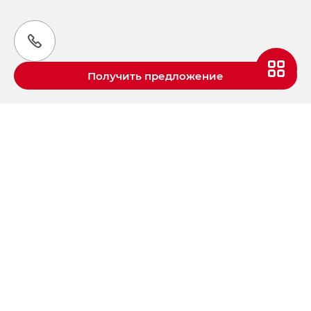
Получить предложение
Aвтомобили GAC в России
S9 — Эс 9 (S9) в комплектации
Эс Икс ПРЕМИУМ — SX PREMIUM
S7 — Эс 7 (S7) в комплектациях
Эс Икс ПРЕМИУМ — SX PREMIUM, Эс Тэ — ST
HYPTEC HT — Хайптек Эйч Ти (HYPTEC HT)