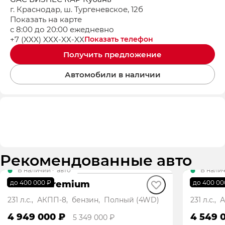
г. Краснодар, ш. Тургеневское, 12б
Показать на карте
с 8:00 до 20:00 ежедневно
+7 (XXX) XXX-XX-XX
Показать телефон
Получить предложение
Автомобили в наличии
Рекомендованные авто
В наличии
·
авто
В нали
GS8 GX Premium
GS8 GT
до 400 000 ₽
до 400 00
231 л.с., АКПП-8, бензин, Полный (4WD)
231 л.с.
4 949 000 ₽
4 549 
5 349 000 ₽