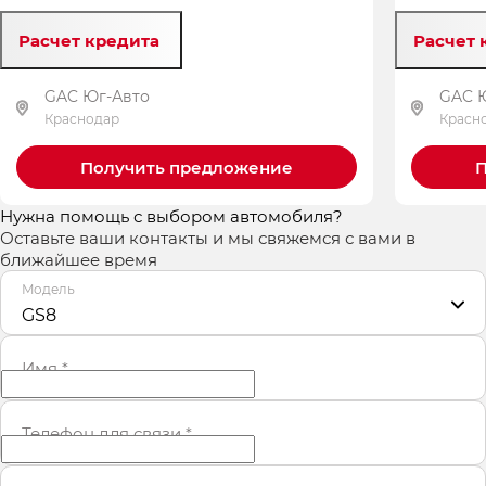
Расчет кредита
Расчет 
GAC Юг-Авто
GAC 
Краснодар
Красн
Получить предложение
П
Нужна помощь с выбором автомобиля?
Оставьте ваши контакты и мы свяжемся с вами в
ближайшее время
Модель
GS8
Имя
*
Телефон для связи
*