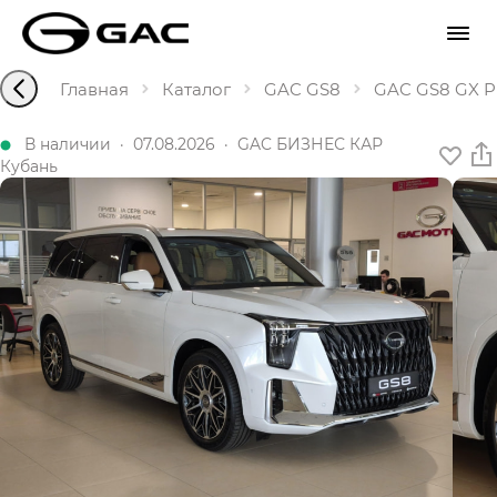
Главная
Каталог
GAC GS8
GAC GS8 GX Pr
В наличии
·
07.08.2026
·
GAC БИЗНЕС КАР
Кубань