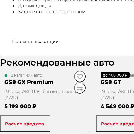
Датчик дождя
Заднее стекло с подогревом
Показать все опции
Рекомендованные авто
В наличии
·
авто
до 400 000 ₽
В наличии
·
ав
GS8 GX Premium
GS8 GT
231 л.с., АКПП-8, бензин, Полный
231 л.с., АКПП
(4WD)
(4WD)
5 199 000 ₽
4 549 000 
Расчет кредита
Расчет кред