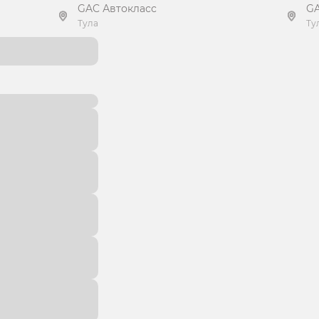
GAC Автокласс
GA
Тула
Ту
Получить предложение