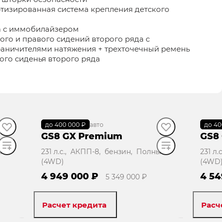
тизированная система крепления детского
а с иммобилайзером
ого и правого сидений второго ряда с
аничителями натяжения + трехточечный ремень
ого сиденья второго ряда
до 400 000 ₽
В наличии
·
авто
до 40
В н
GS8 GX Premium
GS8
ый
231 л.с., АКПП-8, бензин, Полный
231 л
(4WD)
(4WD
4 949 000 ₽
4 54
5 349 000 ₽
Расчет кредита
Расч