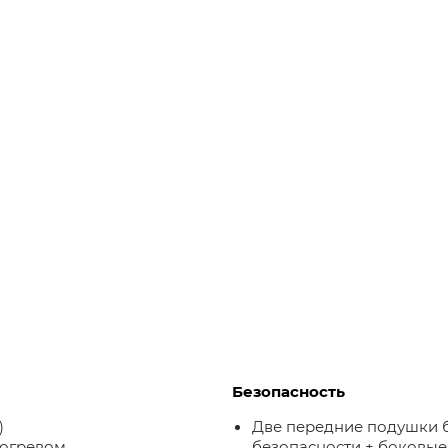
Безопасность
)
Две передние подушки 
догревом
безопасности + боковые