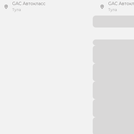
GAC Автокласс
GAC Автокл
Тула
Тула
Получить предложение
Получит