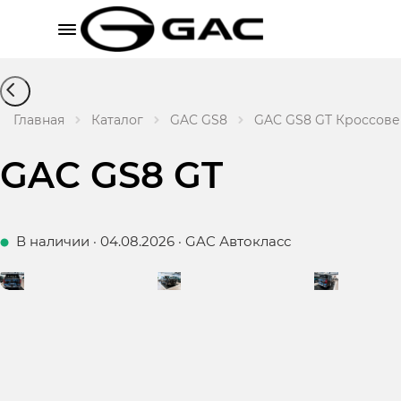
Главная
Каталог
GAC GS8
GAC GS8 GT Кроссовер 
GAC GS8 GT
В наличии
·
04.08.2026
·
GAC Автокласс