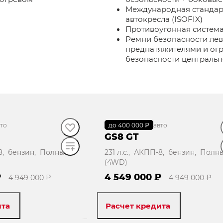
Международная стандар
автокресла (ISOFIX)
Противоугонная систем
Ремни безопасности лев
преднатяжителями и огр
безопасности центральн
то
до 400 000 ₽
В наличии
·
авто
GS8 GT
-8, бензин, Полный
231 л.с., АКПП-8, бензин, Полн
(4WD)
₽
4 549 000 ₽
4 949 000 ₽
4 949 000 ₽
ита
Расчет кредита