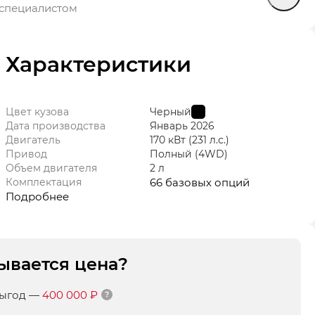
специалистом
Характеристики
Цвет кузова
Черный
Дата производства
Январь
2026
Двигатель
170 кВт
(231 л.с.
)
Привод
Полный (4WD)
Объем двигателя
2 л
Комплектация
66 базовых опций
Подробнее
ывается цена?
выгод
—
400 000 ₽