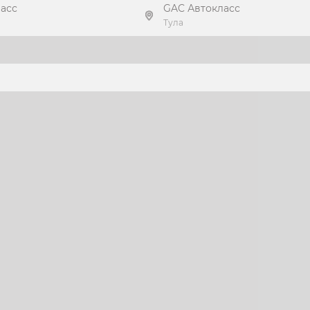
асс
GAC Автокласс
Тула
ь предложение
Получить предложение