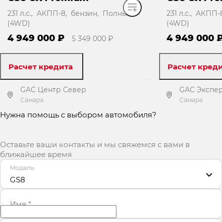
231 л.с., АКПП-8, бензин, Полный
231 л.с., АКПП
(4WD)
(4WD)
4 949 000 ₽
4 949 000 
5 349 000 ₽
Расчет кредита
Расчет кред
GAC Центр Север
GAC Экспер
Самара
Самара
Нужна помощь с выбором автомобиля?
Получить предложение
Получит
Оставьте ваши контакты и мы свяжемся с вами в
ближайшее время
Модель
GS8
Имя
*