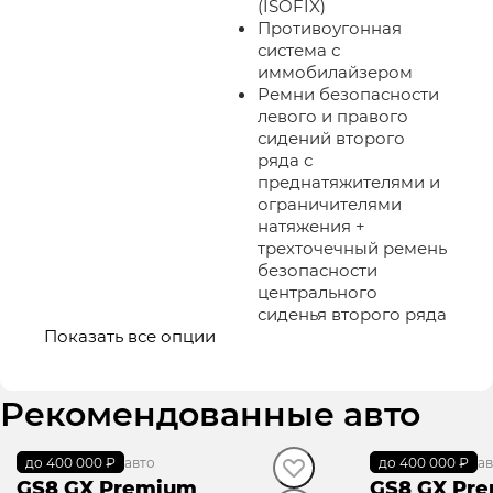
(ISOFIX)
Противоугонная
система с
иммобилайзером
Ремни безопасности
левого и правого
сидений второго
ряда с
преднатяжителями и
ограничителями
натяжения +
трехточечный ремень
безопасности
центрального
сиденья второго ряда
Показать все опции
Рекомендованные авто
до 400 000 ₽
В наличии
·
авто
до 400 000 ₽
В наличии
·
ав
GS8 GX Premium
GS8 GX Pr