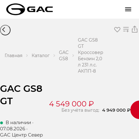
GAC GS8
GT
GAC
Кроссовер
Главная
Каталог
GS8
Бензин 2,0
л 231 л.с.
АКПП-8
GAC GS8
GT
4 549 000 ₽
4 949 000 ₽
Без учёта выгод:
В наличии
·
07.08.2026
·
GAC Центр Север