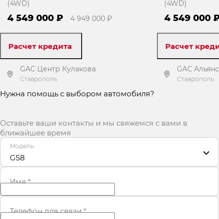
(4WD)
(4WD)
4 549 000 ₽
4 549 000 
4 949 000 ₽
Расчет кредита
Расчет кред
GAC Центр Кулакова
GAC Альянс
Ставрополь
Ставрополь
Нужна помощь с выбором автомобиля?
Получить предложение
Получит
Оставьте ваши контакты и мы свяжемся с вами в
ближайшее время
Модель
GS8
Имя
*
Телефон для связи
*