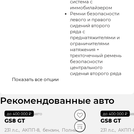
система с
иммобилайзером
Ремни безопасности
левого и правого
сидений второго
ряда с
преднатяжителями и
ограничителями
натяжения +
трехточечный ремень
безопасности
центрального
сиденья второго ряда
Показать все опции
Рекомендованные авто
до 400 000 ₽
В наличии
·
авто
до 400 000 ₽
В наличии
·
ав
GS8 GT
GS8 GT
231 л.с., АКПП-8, бензин, Полный
231 л.с., АКПП