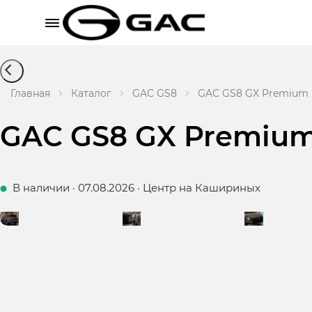
Главная
Каталог
GAC GS8
GAC GS8 GX Premium К
GAC GS8 GX Premiu
В наличии
·
07.08.2026
·
Центр на Кашириных