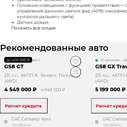
Головное освещение с функцией приветствия + 
управления дальним светом фар (АРВ) (несовмес
контроля дальнего света)
Датчик дождя
Показать все опции
Рекомендованные авто
до 400 000 ₽
В наличии
·
авто
В наличии
·
ав
GS8 GT
GS8 GX Trav
231 л.с., АКПП-8, бензин, Полный
231 л.с., АКПП
(4WD)
(4WD)
4 549 000 ₽
5 199 000 ₽
4 949 000 ₽
Расчет кредита
Расчет кред
GAC Сильвер Авто
GAC Сильв
Челябинск
Челябинск