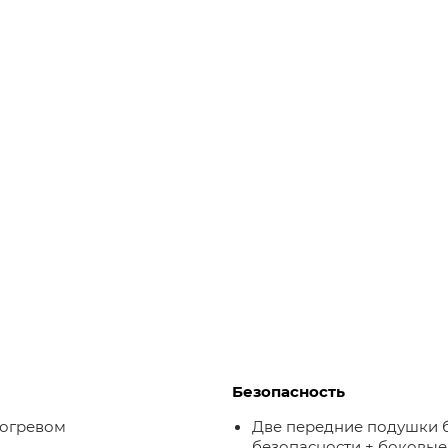
Безопасность
догревом
Две передние подушки 
безопасности + боковые