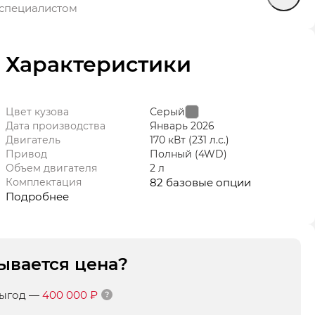
специалистом
Характеристики
Цвет кузова
Серый
Дата производства
Январь
2026
Двигатель
170 кВт
(231 л.с.
)
Привод
Полный (4WD)
Объем двигателя
2 л
Комплектация
82 базовые опции
Подробнее
ывается цена?
выгод
—
400 000 ₽