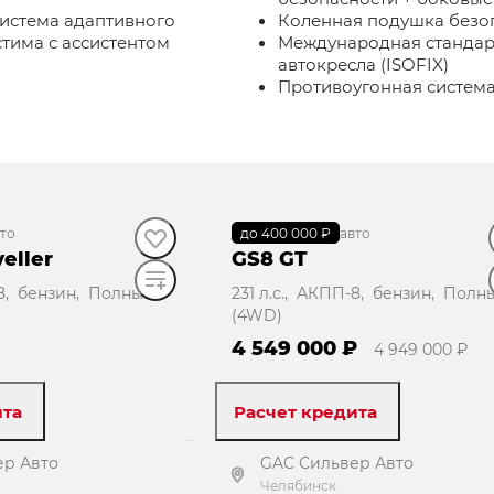
система адаптивного
Коленная подушка безо
тима с ассистентом
Международная стандар
автокресла (ISOFIX)
Противоугонная систем
то
до 400 000 ₽
В наличии
·
авто
eller
GS8 GT
-8, бензин, Полный
231 л.с., АКПП-8, бензин, Полн
(4WD)
4 549 000 ₽
4 949 000 ₽
ита
Расчет кредита
ер Авто
GAC Сильвер Авто
Челябинск