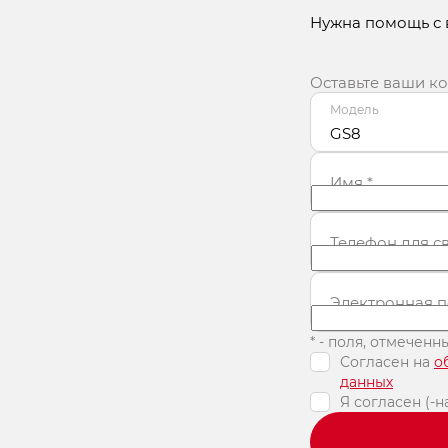
Нужна помощь с
Получить предложение
Получит
Оставьте ваши к
Модель
GS8
Имя
*
Телефон для с
Электронная п
* - поля, отмечен
Согласен на
о
данных
Я согласен (-н