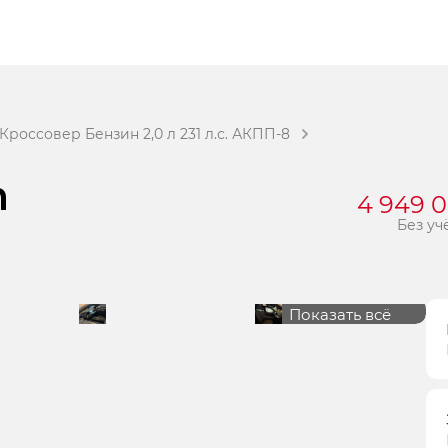
россовер Бензин 2,0 л 231 л.с. АКПП-8
m
4 949 
Без уч
Показать всё