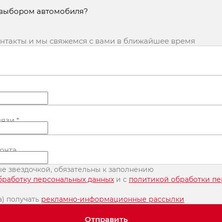
 выбором автомобиля?
ь предложение
Получить предложение
онтакты и мы свяжемся с вами в ближайшее время
вязи
*
очта
ные звездочкой, обязательны к заполнению
бработку персональных данных
и c
политикой обработки п
а) получать
рекламно-информационные рассылки
Отправить