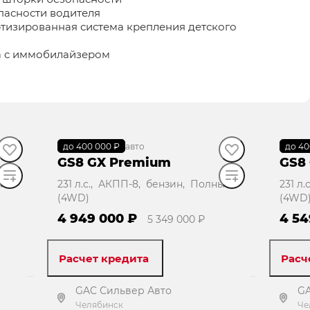
пасности водителя
тизированная система крепления детского
а с иммобилайзером
до 400 000 ₽
В наличии
·
авто
до 40
В н
GS8 GX Premium
GS8
ый
231 л.с., АКПП-8, бензин, Полный
231 л
(4WD)
(4WD
4 949 000 ₽
4 54
5 349 000 ₽
Расчет кредита
Расч
GAC Сильвер Авто
GA
Челябинск
Че