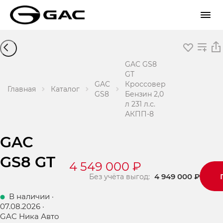
GAC GS8
GT
GAC
Кроссовер
Главная
Каталог
GS8
Бензин 2,0
л 231 л.с.
АКПП-8
GAC
GS8 GT
4 549 000 ₽
4 949 000 ₽
Без учёта выгод:
В наличии
·
07.08.2026
·
GAC Ника Авто