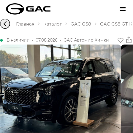
Главная
Каталог
GAC GS8
GAC GS8 GT Кр
В наличии
·
07.08.2026
·
GAC Автомир Химки