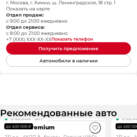
г. Москва, г. Химки, ш. Ленинградское, 18 стр. 1
Показать на карте
Отдел продаж:
с 9:00 до 21:00 ежедневно
Отдел сервиса:
с 8:00 до 21:00 ежедневно
+7 (XXX) XXX-XX-XX
Показать телефон
Получить предложение
Автомобили в наличии
Рекомендованные авто
В наличии
·
авто
В нали
GS8 GX Premium
GS8 G
до 400 000 ₽
до 400 00
231 л.с., АКПП-8, бензин, Полный (4WD)
231 л.с.