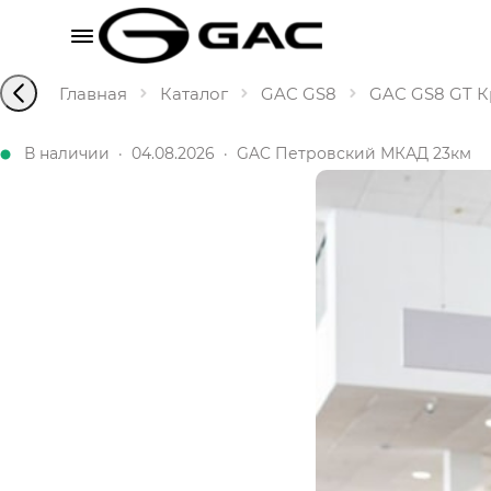
Главная
Каталог
GAC GS8
GAC GS8 GT Кр
В наличии
·
04.08.2026
·
GAC Петровский МКАД 23км