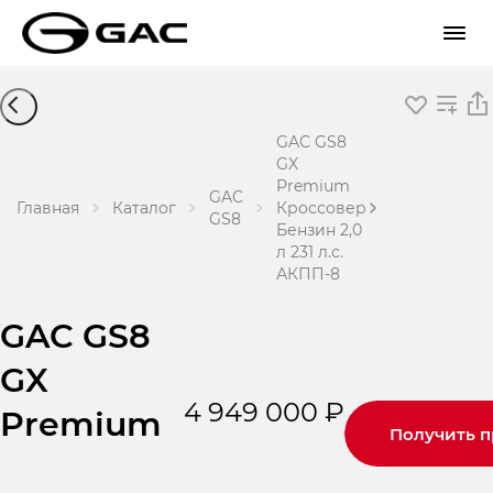
GAC GS8
GX
Premium
GAC
Главная
Каталог
Кроссовер
GS8
Бензин 2,0
л 231 л.с.
АКПП-8
GAC GS8
GX
4 949 000 ₽
Premium
Получить 