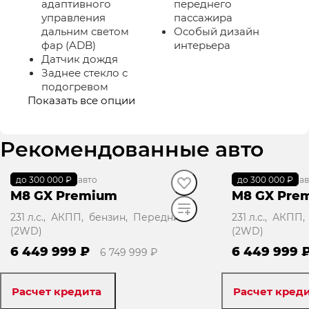
адаптивного
переднего
управления
пассажира
дальним светом
Особый дизайн
фар (ADB)
интерьера
Датчик дождя
Заднее стекло с
подогревом
Показать все опции
Рекомендованные авто
до 300 000 ₽
В наличии
·
авто
до 300 000 ₽
В наличии
·
ав
M8 GX Premium
M8 GX Pre
231 л.с., АКПП, бензин, Передний
231 л.с., АКП
(2WD)
(2WD)
6 449 999 ₽
6 449 999 
6 749 999 ₽
Расчет кредита
Расчет кред