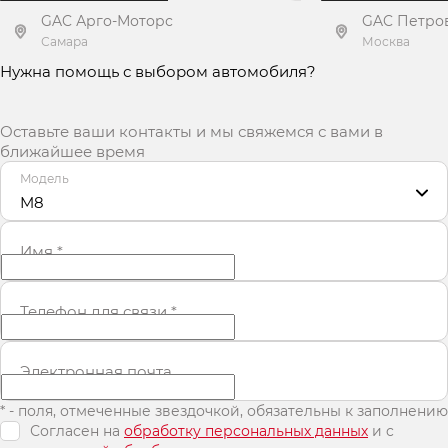
GAC Арго-Моторс
GAC Петро
Самара
Москва
Нужна помощь с выбором автомобиля?
Получить предложение
Получит
Оставьте ваши контакты и мы свяжемся с вами в
ближайшее время
Модель
M8
Имя
*
Телефон для связи
*
Электронная почта
* - поля, отмеченные звездочкой, обязательны к заполнению
Согласен на
обработку персональных данных
и c