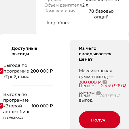
Объем двигателя
2 л
Комплектация
78 базовых
опций
Подробнее
Доступные
Из чего
выгоды
складывается
цена?
Выгода по
Максимальная
программе
200 000 ₽
сумма выгод
—
«Трейд-ин»
300 000 ₽
Цена с
6 449 999 ₽
учетом
Выгода по
Цена
6 749 999 ₽
программе
выгод
«Второй
100 000 ₽
автомобиль
в семью»
Получить пред