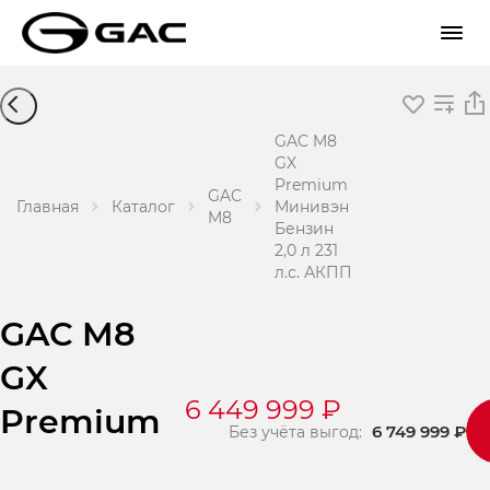
GAC M8
GX
Premium
GAC
Главная
Каталог
Минивэн
M8
Бензин
2,0 л 231
л.с. АКПП
GAC M8
GX
6 449 999 ₽
Premium
6 749 999 ₽
Без учёта выгод: