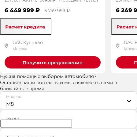
6 449 999 ₽
6 249 
6 749 999 ₽
Расчет кредита
Расчет 
GAC Кунцево
GAC 
Москва
Москв
Получить предложение
П
Нужна помощь с выбором автомобиля?
Оставьте ваши контакты и мы свяжемся с вами в
ближайшее время
Модель
M8
Имя
*