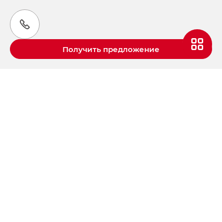
Получить предложение
Aвтомобили GAC в России
S9 — Эс 9 (S9) в комплектации
Эс Икс ПРЕМИУМ — SX PREMIUM
S7 — Эс 7 (S7) в комплектациях
Эс Икс ПРЕМИУМ — SX PREMIUM, Эс Тэ — ST
HYPTEC HT — Хайптек Эйч Ти (HYPTEC HT)