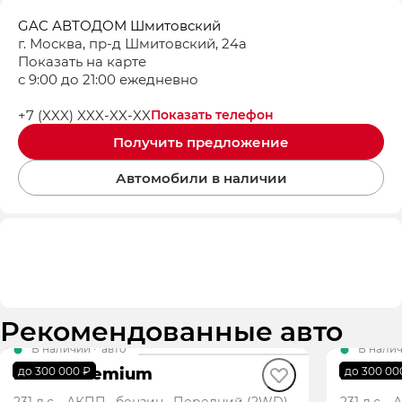
GAC АВТОДОМ Шмитовский
г. Москва, пр-д Шмитовский, 24а
Показать на карте
с 9:00 до 21:00 ежедневно
+7 (XXX) XXX-XX-XX
Показать телефон
Получить предложение
Автомобили в наличии
Рекомендованные авто
В наличии
·
авто
В нали
M8 GX Premium
M8 GX
до 300 000 ₽
до 300 00
231 л.с., АКПП, бензин, Передний (2WD)
231 л.с.