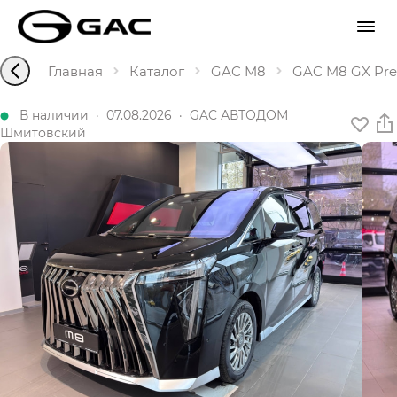
Главная
Каталог
GAC M8
GAC M8 GX Pre
В наличии
·
07.08.2026
·
GAC АВТОДОМ
Шмитовский