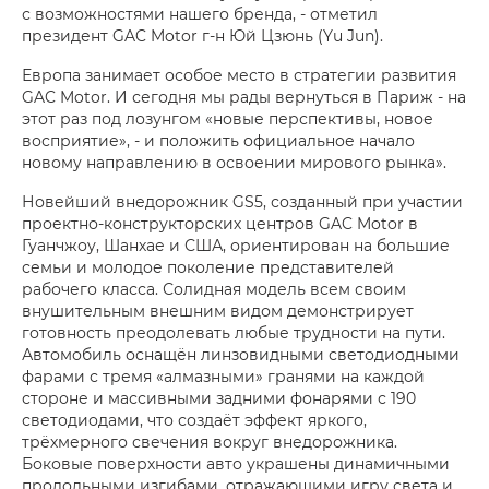
с возможностями нашего бренда, - отметил
президент GAC Motor г-н Юй Цзюнь (Yu Jun).
Европа занимает особое место в стратегии развития
GAC Motor. И сегодня мы рады вернуться в Париж - на
этот раз под лозунгом «новые перспективы, новое
восприятие», - и положить официальное начало
новому направлению в освоении мирового рынка».
Новейший внедорожник GS5, созданный при участии
проектно-конструкторских центров GAC Motor в
Гуанчжоу, Шанхае и США, ориентирован на большие
семьи и молодое поколение представителей
рабочего класса. Солидная модель всем своим
внушительным внешним видом демонстрирует
готовность преодолевать любые трудности на пути.
Автомобиль оснащён линзовидными светодиодными
фарами с тремя «алмазными» гранями на каждой
стороне и массивными задними фонарями с 190
светодиодами, что создаёт эффект яркого,
трёхмерного свечения вокруг внедорожника.
Боковые поверхности авто украшены динамичными
продольными изгибами, отражающими игру света и