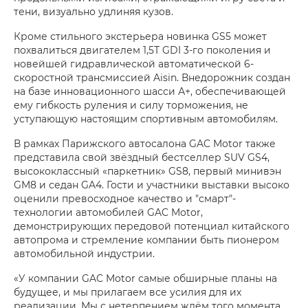
тени, визуально удлиняя кузов.
Кроме стильного экстерьера новинка GS5 может
похвалиться двигателем 1,5Т GDI 3-го поколения и
новейшей гидравлической автоматической 6-
скоростной трансмиссией Aisin. Внедорожник создан
на базе инновационного шасси А+, обеспечивающей
ему гибкость руления и силу торможения, не
уступающую настоящим спортивным автомобилям.
В рамках Парижского автосалона GAC Motor также
представила свой звёздный бестселлер SUV GS4,
высококлассный «паркетник» GS8, первый минивэн
GM8 и седан GA4. Гости и участники выставки высоко
оценили превосходное качество и "смарт"-
технологии автомобилей GAC Motor,
демонстрирующих передовой потенциал китайского
автопрома и стремление компании быть пионером
автомобильной индустрии.
«У компании GAC Motor самые обширные планы на
будущее, и мы прилагаем все усилия для их
реализации. Мы с нетерпением ждём того момента,