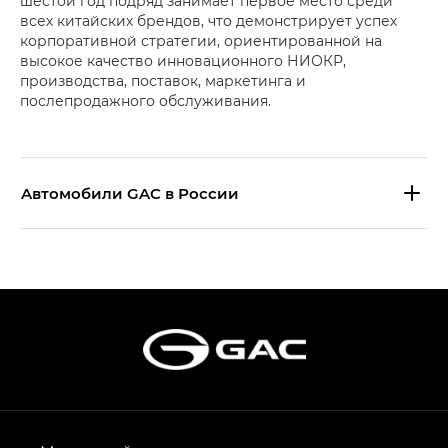
шестой год подряд занимает первое место среди
всех китайских брендов, что демонстрирует успех
корпоративной стратегии, ориентированной на
высокое качество инновационного НИОКР,
производства, поставок, маркетинга и
послепродажного обслуживания.
Aвтомобили GAC в России
S9 — Эс 9 (S9) в комплектации
Эс Икс ПРЕМИУМ — SX PREMIUM
S7 — Эс 7 (S7) в комплектациях
Эс Икс ПРЕМИУМ — SX PREMIUM, Эс Тэ — ST
HYPTEC HT — Хайптек Эйч Ти (HYPTEC HT)
в комплектации Экс ПРЕМИУМ — EX PREMIUM