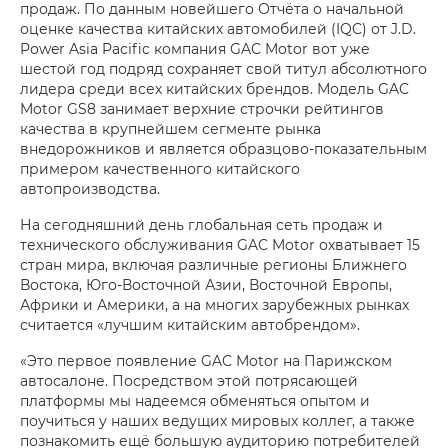
продаж. По данным новейшего Отчёта о начальной
оценке качества китайских автомобилей (IQC) от J.D.
Power Asia Pacific компания GAC Motor вот уже
шестой год подряд сохраняет свой титул абсолютного
лидера среди всех китайских брендов. Модель GAC
Motor GS8 занимает верхние строчки рейтингов
качества в крупнейшем сегменте рынка
внедорожников и является образцово-показательным
примером качественного китайского
автопроизводства.
На сегодняшний день глобальная сеть продаж и
технического обслуживания GAC Motor охватывает 15
стран мира, включая различные регионы Ближнего
Востока, Юго-Восточной Азии, Восточной Европы,
Африки и Америки, а на многих зарубежных рынках
считается «лучшим китайским автобрендом».
«Это первое появление GAC Motor на Парижском
автосалоне. Посредством этой потрясающей
платформы мы надеемся обменяться опытом и
поучиться у наших ведущих мировых коллег, а также
познакомить ещё большую аудиторию потребителей