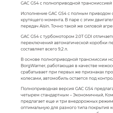
GAC GS4 с полноприводной трансмиссией 
Исполнение GAC GS4 с полным приводом ос
крутящего момента. В паре с этим двигат
передач Aisin. Точно такой же силовой агре
GAC GS4 с турбомотором 2.0T GDI отлича
переключений автоматической коробки пе
составляет всего 9,2 л.
В основе полноприводной трансмиссии но
BorgWarner, работающая в качестве межо
срабатывает при первых же признаках пр
колесами, автомобиль остается под контро
Полноприводная версия GAC GS4 предлага
четырем стандартным – Экономичный, Ком
предлагает еще и три внедорожных режима.
оптимальную для разного типа покрытия к