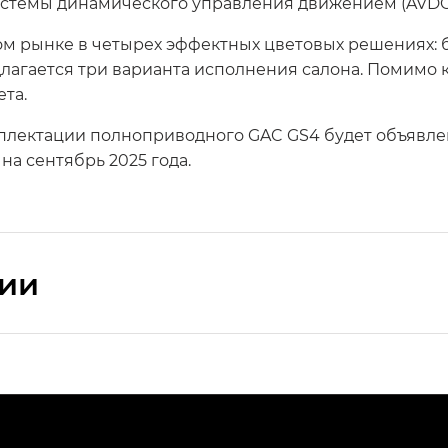
истемы динамического управления движением (AVDC)
ом рынке в четырех эффектных цветовых решениях: 
лагается три варианта исполнения салона. Помимо 
та.
плектации полноприводного GAC GS4 будет объявлен
а сентябрь 2025 года.
сии
ПРЕМИУМ — SX PREMIUM
РЕМИУМ — SX PREMIUM, Эс Тэ — ST