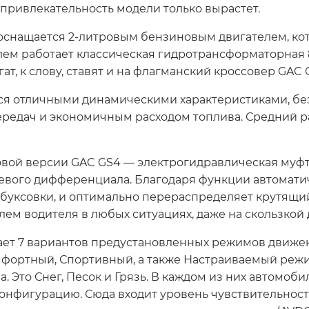
привлекательность модели только вырастет.
нащается 2-литровым бензиновым двигателем, кото
елем работает классическая гидротрансформаторная 
гат, к слову, ставят и на флагманский кроссовер GAC 
ется отличными динамическими характеристиками, б
редач и экономичным расходом топлива. Средний ра
вой версии GAC GS4 — электрогидравлическая муфта
севого дифференциала. Благодаря функции автомати
обуксовки, и оптимально перераспределяет крутящ
лем водителя в любых ситуациях, даже на скользкой 
ет 7 вариантов предустановленных режимов движени
фортный, Спортивный, а также Настраиваемый режи
 Это Снег, Песок и Грязь. В каждом из них автомоб
онфигурацию. Сюда входит уровень чувствительности