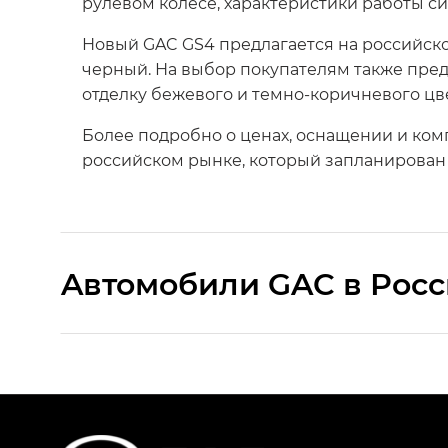
рулевом колесе, характеристики работы с
Новый GAC GS4 предлагается на российск
черный. На выбор покупателям также пред
отделку бежевого и темно-коричневого цве
Более подробно о ценах, оснащении и ком
российском рынке, который запланирован н
Aвтомобили GAC в Рос
S9 — Эс 9 (S9) в комплектации Эс Икс 
S7 — Эс 7 (S7) в комплектациях Эс Икс П