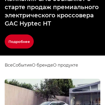
старте продаж премиального
электрического кроссовера
GAC Hyptec HT
Подробнее
Все
События
О бренде
О продукте