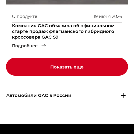
О продукте
19
июня
2026
Компания GAC объявила об официальном
старте продаж флагманского гибридного
кроссовера GAC S9
Подробнее
Показать еще
Aвтомобили GAC в России
S9 — Эс 9 (S9) в комплектации
Эс Икс ПРЕМИУМ — SX PREMIUM