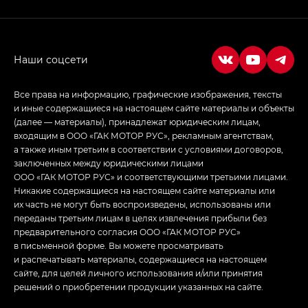
M8 — Эм 8 (M8) в комплектациях Джи Эль — GL,
Джи Ти — GT, Джи Икс — GX,
Джи Икс ПРЕМИУМ — GX PREMIUM, ЛАУНЖ —
LOUNGE
Empow — Эмпау (Empow) в комплектации
Джи Эс — GS, Джи Эль с элементы экстерьера
Все права на информацию, графические изображения, тексты
в спортивном стиле — GL
(S-Style)
и иные содержащиеся на настоящем сайте материалы и объекты
(далее — материалы), принадлежат юридическим лицам,
входящим в ООО «ГАК МОТОР РУС», рекламным агентствам,
а также иным третьим в соответствии с условиями договоров,
заключенных между юридическими лицами
ООО «ГАК МОТОР РУС» и соответствующими третьими лицами.
Никакие содержащиеся на настоящем сайте материалы или
их часть не могут быть воспроизведены, использованы или
переданы третьим лицам в целях извлечения прибыли без
предварительного согласия ООО «ГАК МОТОР РУС»
в письменной форме. Вы можете просматривать
и распечатывать материалы, содержащиеся на настоящем
сайте, для целей личного использования и/или принятия
решений о приобретении продукции указанных на сайте.