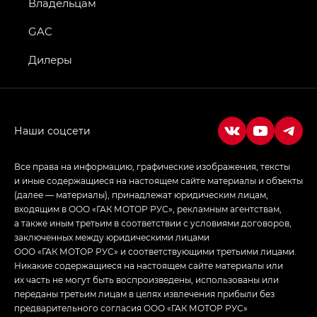
GS4 — Джи Эс 4 (GS4) в комплектациях Джи Би
Владельцам
Передний привод — GB 2WD, Джи Би Полный
привод — GB AWD, Джи Эль Полный привод —
GAC
GL AWD
Дилеры
M8 — Эм 8 (M8) в комплектациях Джи Эль — GL,
Джи Ти — GT, Джи Икс — GX,
Джи Икс ПРЕМИУМ — GX PREMIUM, ЛАУНЖ —
LOUNGE
Empow — Эмпау (Empow) в комплектации
Джи Эс — GS, Джи Эль с элементы экстерьера
Все права на информацию, графические изображения, тексты
в спортивном стиле — GL
(S-Style)
и иные содержащиеся на настоящем сайте материалы и объекты
(далее — материалы), принадлежат юридическим лицам,
входящим в ООО «ГАК МОТОР РУС», рекламным агентствам,
а также иным третьим в соответствии с условиями договоров,
заключенных между юридическими лицами
ООО «ГАК МОТОР РУС» и соответствующими третьими лицами.
Никакие содержащиеся на настоящем сайте материалы или
их часть не могут быть воспроизведены, использованы или
переданы третьим лицам в целях извлечения прибыли без
предварительного согласия ООО «ГАК МОТОР РУС»