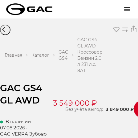
GAC GS4
GL AWD
GAC
Кроссовер
Главная
Каталог
GS4
Бензин 2,0
л 231 л.с.
8AT
GAC GS4
GL AWD
3 549 000 ₽
3 849 000 ₽
Без учёта выгод:
В наличии
·
07.08.2026
·
GAC VERRA Зубово