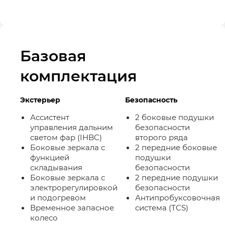
Базовая
комплектация
Экстерьер
Безопасность
Ассистент
2 боковые подушки
управления дальним
безопасности
светом фар (IHBC)
второго ряда
Боковые зеркала с
2 передние боковые
функцией
подушки
складывания
безопасности
Боковые зеркала с
2 передние подушки
электрорегулировкой
безопасности
и подогревом
Антипробуксовочная
Временное запасное
система (TCS)
колесо