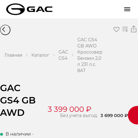
GAC GS4
GB AWD
GAC
Кроссовер
Главная
Каталог
GS4
Бензин 2,0
л 231 л.с.
8AT
GAC
GS4 GB
3 399 000 ₽
AWD
3 699 000 ₽
Без учёта выгод:
В наличии
·