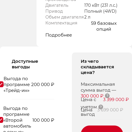
Двигатель
170 кВт
(231 л.с.
)
Привод
Полный (4WD)
Объем двигателя
2 л
Комплектация
59 базовых
опций
Подробнее
Доступные
Из чего
выгоды
складывается
цена?
Выгода по
Максимальная
программе
200 000 ₽
сумма выгод
—
«Трейд-ин»
300 000 ₽
Цена с
3 399 000 ₽
учетом
Выгода по
Цена
3 699 000 ₽
программе
выгод
«Второй
100 000 ₽
автомобиль
в семью»