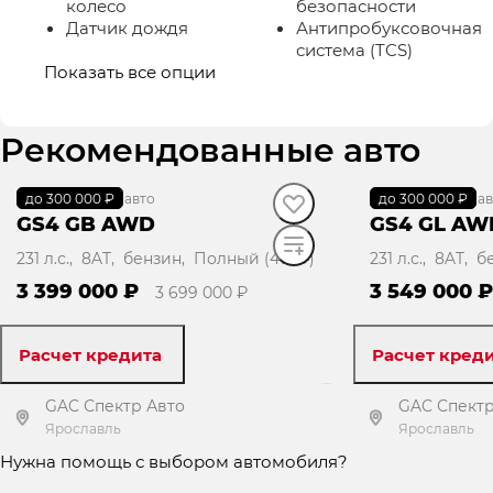
колесо
безопасности
Датчик дождя
Антипробуксовочная
система (TCS)
Показать все опции
Рекомендованные авто
до 300 000 ₽
В наличии
·
авто
до 300 000 ₽
В наличии
·
ав
GS4 GB AWD
GS4 GL AW
231 л.с., 8AT, бензин, Полный (4WD)
231 л.с., 8AT,
3 399 000 ₽
3 549 000 
3 699 000 ₽
Расчет кредита
Расчет кред
GAC Спектр Авто
GAC Спектр
Ярославль
Ярославль
Нужна помощь с выбором автомобиля?
Получить предложение
Получит