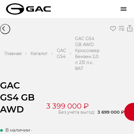
GAC GS4
GB AWD
GAC
Кроссовер
Главная
Каталог
GS4
Бензин 2,0
л 231 л.с.
8AT
GAC
GS4 GB
3 399 000 ₽
AWD
3 699 000 ₽
Без учёта выгод:
В наличии
·