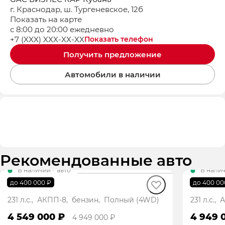
г. Краснодар, ш. Тургеневское, 12б
Показать на карте
с 8:00 до 20:00 ежедневно
+7 (XXX) XXX-XX-XX
Показать телефон
Получить предложение
Автомобили в наличии
Рекомендованные авто
В наличии
·
авто
В нали
GS8 GT
GS8 G
до 400 000 ₽
до 400 00
231 л.с., АКПП-8, бензин, Полный (4WD)
231 л.с.
4 549 000 ₽
4 949 
4 949 000 ₽