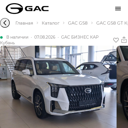
Главная
Каталог
GAC GS8
GAC GS8 GT Кр
В наличии
·
07.08.2026
·
GAC БИЗНЕС КАР
Кубань