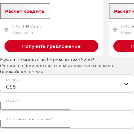
Расчет кредита
Расчет 
GAC РН-Авто
GAC 
Краснодар
Красн
Получить предложение
П
Нужна помощь с выбором автомобиля?
Оставьте ваши контакты и мы свяжемся с вами в
ближайшее время
Модель
GS8
Имя
*
Телефон для связи
*