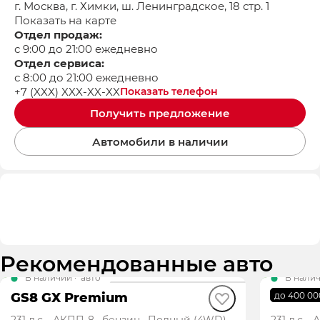
г. Москва, г. Химки, ш. Ленинградское, 18 стр. 1
Показать на карте
Отдел продаж:
с 9:00 до 21:00 ежедневно
Отдел сервиса:
с 8:00 до 21:00 ежедневно
+7 (XXX) XXX-XX-XX
Показать телефон
Получить предложение
Автомобили в наличии
Рекомендованные авто
В наличии
·
авто
В нали
GS8 GX Premium
GS8 GT
до 400 00
231 л.с., АКПП-8, бензин, Полный (4WD)
231 л.с.