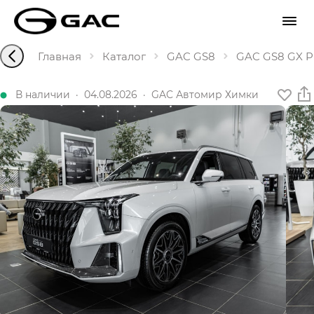
Главная
Каталог
GAC GS8
GAC GS8 GX Pr
В наличии
·
04.08.2026
·
GAC Автомир Химки