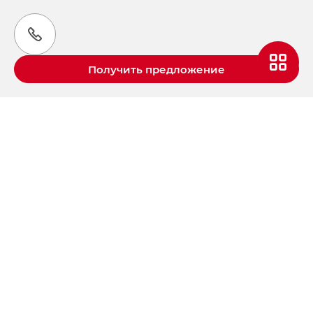
Получить предложение
Aвтомобили GAC в России
S9 — Эс 9 (S9) в комплектации
Эс Икс ПРЕМИУМ — SX PREMIUM
S7 — Эс 7 (S7) в комплектациях
Эс Икс ПРЕМИУМ — SX PREMIUM, Эс Тэ — ST
HYPTEC HT — Хайптек Эйч Ти (HYPTEC HT)