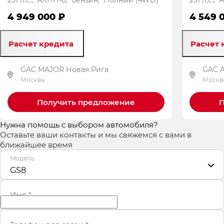
4 949 000 ₽
4 549 
Расчет кредита
Расчет 
GAC MAJOR Новая Рига
GAC 
Москва
Москв
Получить предложение
П
Нужна помощь с выбором автомобиля?
Оставьте ваши контакты и мы свяжемся с вами в
ближайшее время
Модель
GS8
Имя
*