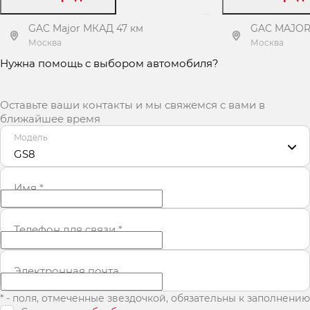
GAC Major МКАД 47 км
GAC MAJOR 
Москва
Москва
Нужна помощь с выбором автомобиля?
Получить предложение
Получит
Оставьте ваши контакты и мы свяжемся с вами в
ближайшее время
Модель
GS8
Имя
*
Телефон для связи
*
Электронная почта
* - поля, отмеченные звездочкой, обязательны к заполнению