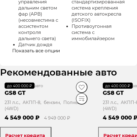
управления
стандартизированная
дальним светом
система крепления
фар (АРВ)
детского автокресла
(несовместима с
(ISOFIX)
ассистентом
Противоугонная
контроля
система с
дальнего света)
иммобилайзером
Датчик дождя
Показать все опции
Рекомендованные авто
до 400 000 ₽
В наличии
·
авто
до 400 000 ₽
В наличии
·
ав
GS8 GT
GS8 GT
231 л.с., АКПП-8, бензин, Полный
231 л.с., АКПП
(4WD)
(4WD)
4 549 000 ₽
4 549 000 
4 949 000 ₽
Расчет кредита
Расчет кред