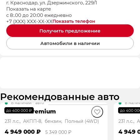
г. Краснодар, ул. Дзержинского, 229/1
Показать на карте
с 8:.00 до 20:00 ежедневно
+7 (XXX) XXX-XX-XX
Показать телефон
Получить предложение
Автомобили в наличии
Рекомендованные авто
В наличии
·
авто
В нали
GS8 GX Premium
GS8 G
до 400 000 ₽
до 400 00
231 л.с., АКПП-8, бензин, Полный (4WD)
231 л.с.
4 949 000 ₽
4 949 
5 349 000 ₽