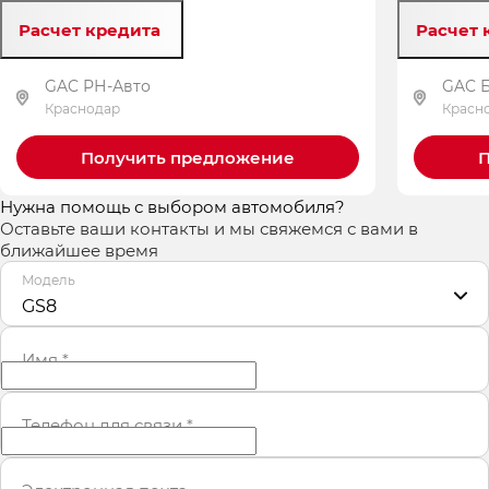
Расчет кредита
Расчет 
GAC РН-Авто
GAC 
Краснодар
Красн
Получить предложение
П
Нужна помощь с выбором автомобиля?
Оставьте ваши контакты и мы свяжемся с вами в
ближайшее время
Модель
GS8
Имя
*
Телефон для связи
*