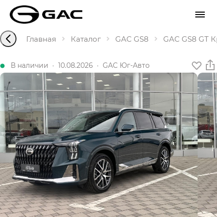
Главная
Каталог
GAC GS8
GAC GS8 GT Кр
В наличии
·
10.08.2026
·
GAC Юг-Авто