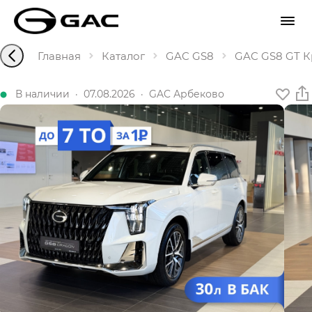
Главная
Каталог
GAC GS8
GAC GS8 GT Кр
В наличии
·
07.08.2026
·
GAC Арбеково