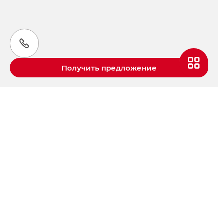
Получить предложение
Aвтомобили GAC в России
S9 — Эс 9 (S9) в комплектации
Эс Икс ПРЕМИУМ — SX PREMIUM
S7 — Эс 7 (S7) в комплектациях
Эс Икс ПРЕМИУМ — SX PREMIUM, Эс Тэ — ST