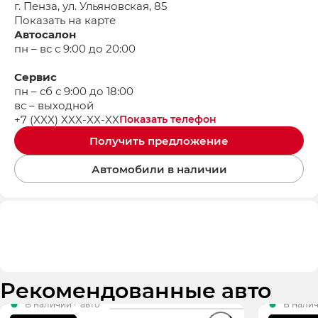
г. Пенза, ул. Ульяновская, 85
Показать на карте
Автосалон
пн – вс с 9:00 до 20:00
Сервис
пн – сб с 9:00 до 18:00
вс – выходной
+7 (XXX) XXX-XX-XX
Показать телефон
Получить предложение
Автомобили в наличии
Рекомендованные авто
В наличии
·
авто
В нали