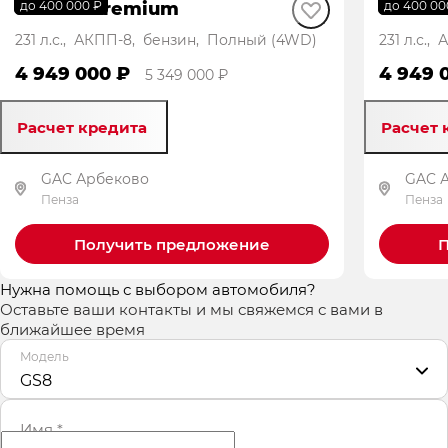
GS8 GX Premium
GS8 G
до 400 000 ₽
до 400 00
231 л.с., АКПП-8, бензин, Полный (4WD)
231 л.с.
4 949 000 ₽
4 949 
5 349 000 ₽
Расчет кредита
Расчет 
GAC Арбеково
GAC 
Пенза
Пенза
Получить предложение
П
Нужна помощь с выбором автомобиля?
Оставьте ваши контакты и мы свяжемся с вами в
ближайшее время
Модель
GS8
Имя
*